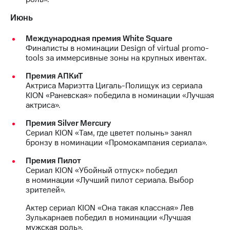
Июнь
Международная премия White Square
Финалисты в номинации Design of virtual promo-
tools за иммерсивные зоны на крупных ивентах.
Премия АПКиТ
Актриса Мариэтта Цигаль-Полищук из сериала
KION «Раневская» победила в номинации «Лучшая
актриса».
Премия Silver Mercury
Сериал KION «Там, где цветет полынь» занял
бронзу в номинации «Промокампания сериала».
Премия Пилот
Сериал KION «Убойный отпуск» победил
в номинации «Лучший пилот сериала. Выбор
зрителей».
Актер сериал KION «Она такая классная» Лев
Зулькарнаев победил в номинации «Лучшая
мужская роль».