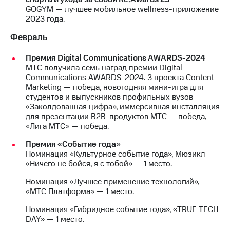
GOGYM — лучшее мобильное wellness-приложение
МТС
2023 года.
о технологиях
Февраль
Достижения
Премия Digital Communications AWARDS-2024
Интервью
МТС получила семь наград премии Digital
Communications AWARDS-2024. 3 проекта Content
Финансовая
Marketing — победа, новогодняя мини-игра для
отчетность
студентов и выпускников профильных вузов
«Заколдованная цифра», иммерсивная инсталляция
Контакты
для презентации B2B-продуктов МТС — победа,
«Лига МТС» — победа.
Новости
в
Премия «Событие года»
регионе
Номинация «Культурное событие года», Мюзикл
«Ничего не бойся, я с тобой» — 1 место.
м и акционерам
Номинация «Лучшее применение технологий»,
Корпоративное
«МТС Платформа» — 1 место.
управление
Номинация «Гибридное событие года», «TRUE TECH
Корпоративный
DAY» — 1 место.
секретарь