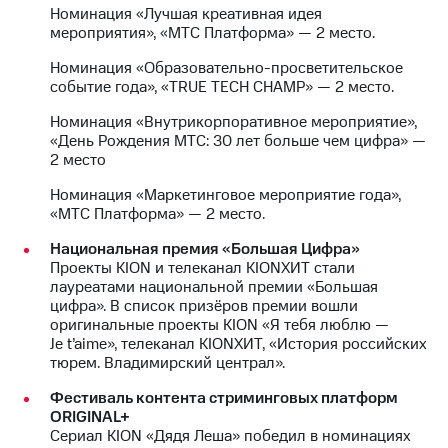
Раскрытие
Номинация «Лучшая креативная идея
информации
мероприятия», «МТС Платформа» — 2 место.
Информация
акционерам
Номинация «Образовательно-просветительское
Документы
событие года», «TRUE TECH CHAMP» — 2 место.
ПАО
"МТС"
Номинация «Внутрикорпоративное мероприятие»,
Собрания
«День Рождения МТС: 30 лет больше чем цифра» —
акционеров
2 место
Личный
кабинет
Номинация «Маркетинговое мероприятие года»,
акционера
«МТС Платформа» — 2 место.
Акционерный
Национальная премия «Большая Цифра»
капитал
Проекты KION и телеканал KIONХИТ стали
Контроль
лауреатами национальной премии «Большая
и
цифра». В список призёров премии вошли
аудит
оригинальные проекты KION «Я тебя люблю —
Рынок
Je t’aime», телеканал KIONХИТ, «История российских
акций
тюрем. Владимирский централ».
Описание
Фестиваль контента стриминговых платформ
Программа
ORIGINAL+
приобретения
Сериал KION «Дядя Леша» победил в номинациях
Порядок