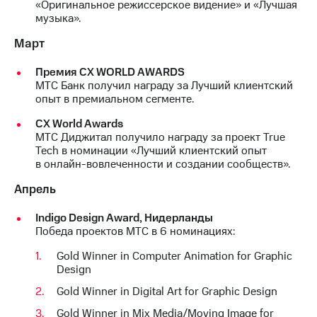
«Оригинальное режиссерское видение» и «Лучшая
выкупа
музыка».
акций
Дивиденды
Март
Рынок
облигаций
Премия CX WORLD AWARDS
МТС Банк получил награду за Лучший клиентский
Описание
опыт в премиальном сегменте.
Еврооблигации-2023
Уведомление
СХ World Awards
о
МТС Диджитал получило награду за проект True
погашении
Tech в номинации «Лучший клиентский опыт
именных
в онлайн-вовлеченности и создании сообществ».
облигаций
Другое
Апрель
Регистратор
Indigo Design Award, Нидерланды
Реквизиты
Победа проектов МТС в 6 номинациях:
Контакты
йчивое развитие
Gold Winner in Computer Animation for Graphic
и деловая этика
Design
На главную
Gold Winner in Digital Art for Graphic Design
Gold Winner in Mix Media/Moving Image for