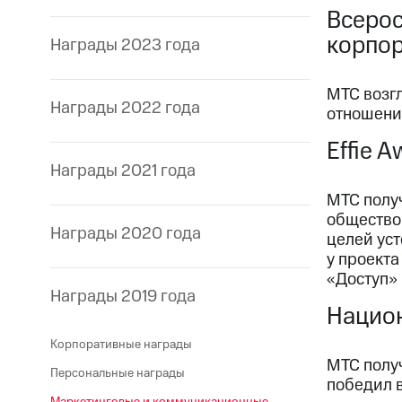
Всерос
корпо
Награды 2023 года
МТС возг
Награды 2022 года
отношен
Effie 
Награды 2021 года
МТС полу
общество
Награды 2020 года
целей ус
у проекта
«Доступ»
Награды 2019 года
Национ
Корпоративные награды
МТС получ
Персональные награды
победил 
Маркетинговые и коммуникационные