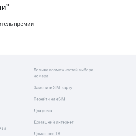
ии”
итель премии
Больше возможностей выбора
номера
Заменить SIM-карту
Перейти на eSIM
Для дома
Домашний интернет
язи
Домашнее ТВ