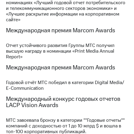
номинациях «Лучший годовой отчет потребительского
и телекоммуникационного секторов экономики» и
МТС
«Лучшее раскрытие информации на корпоративном
о технологиях
сайте»
Достижения
Международная премия Marcom Awards
Интервью
Отчет устойчивого развития Группы МТС получил
Финансовая
высшую награду в номинации «Print Media Annual
отчетность
Report»
Международная премия Marcom Awards
Контакты
Новости
Годовой отчёт МТС победил в категории Digital Media/
в
E-Communication
регионе
Международный конкурс годовых отчетов
м и акционерам
LACP Vision Awards
Корпоративное
управление
МТС завоевала бронзу в категории ""Годовые отчеты""
Корпоративный
компаний с доходностью от 1 до 10 млрд $ и вошла в
секретарь
топ-100 корпоративных публикаций.