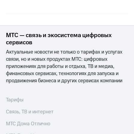
Раскрытие
информации
Информация
акционерам
Документы
ПАО
МТС — связь и экосистема цифровых
"МТС"
Собрания
сервисов
акционеров
Актуальные новости не только о тарифах и услугах
Личный
кабинет
связи, но и новых продуктах МТС: цифровых
акционера
приложениях для работы и отдыха, ТВ и медиа,
Акционерный
финансовых сервисах, технологиях для запуска и
капитал
продвижения бизнеса и других сервисах компании
Контроль
и
аудит
Рынок
Тарифы
акций
Связь, ТВ и интернет
Описание
Программа
МТС Дома Отлично
приобретения
Порядок