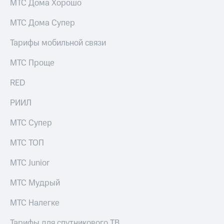
МТС Дома Хорошо
выкупа
акций
МТС Дома Супер
Дивиденды
Рынок
Тарифы мобильной связи
облигаций
МТС Проще
Описание
Еврооблигации-2023
Уведомление
RED
о
погашении
РИИЛ
именных
облигаций
МТС Супер
Другое
МТС ТОП
Регистратор
Реквизиты
МТС Junior
Контакты
йчивое развитие
МТС Мудрый
и деловая этика
На главную
МТС Налегке
Тарифы для спутникового ТВ