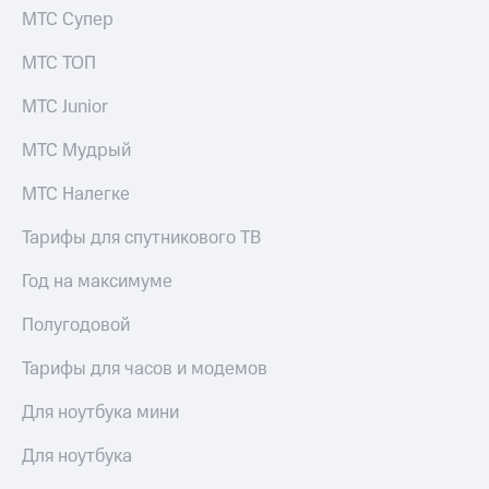
МТС Супер
КИОН
Скидка 30%
Музыка
на связь
МТС ТОП
КИОН
С картой
МТС Junior
Строки
МТС
Деньги
МТС Мудрый
Live
МТС
МТС Налегке
Гудок
Накопления
Мой
Тарифы для спутникового ТВ
Откладывайте
МТС
деньги
Год на максимуме
и получайте
Все
доход 15%
приложения
Полугодовой
Акции
Финансы
Инвестиции
Условия
Тарифы для часов и модемов
пополнения
Получайте
Для ноутбука мини
доход
Скидка
онлайн
30%
Для ноутбука
на связь
Страхование