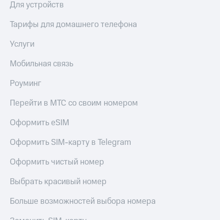
Для устройств
Тарифы
Покупка
RED,
Тарифы для домашнего телефона
полисов
РИИЛ
онлайн
и МТС Супер
Услуги
дешевле
Скидка 30%
при оплате
на связь
Мобильная связь
с карты
МТС Деньги
С картой
Роуминг
МТС
Обзоры
Деньги
Перейти в МТС со своим номером
товаров
МТС
Оформить eSIM
Скидки
Накопления
до 40%
Оформить SIM-карту в Telegram
Откладывайте
на смартфоны
деньги
Оформить чистый номер
и получайте
при
доход 15%
покупке
Выбрать красивый номер
со связью
Платежи
МТС
и
Больше возможностей выбора номера
переводы