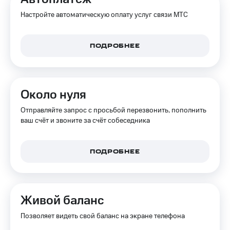
Интернет,
Выбрать
ТВ и телефон
красивый
Настройте автоматическую оплату услуг связи МТС
для дома
номер
Заменить
ПОДРОБНЕЕ
Услуги
SIM-
карту
Личный
кабинет
Перейти
интернета
на
Около нуля
и
eSIM
ТВ
Отправляйте запрос с просьбой перезвонить, пополнить
Личный
Для дома
ваш счёт и звоните за счёт собеседника
кабинет
Выберите
спутникового
и подключите
ТВ
ТВ
ПОДРОБНЕЕ
Скачать
с выгодным
приложение
тарифом
Мой
МТС
Акции
Тарифы
Живой баланс
Интернет,
ТВ и телефон
Позволяет видеть свой баланс на экране телефона
Видеонаблюдение
для дома