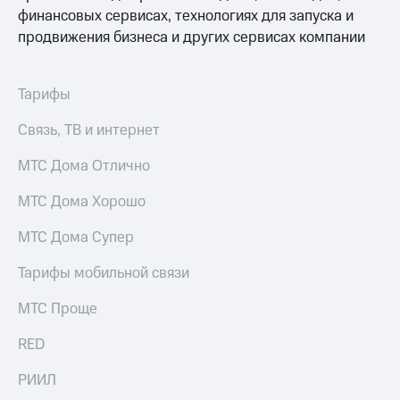
КИОН
финансовых сервисах, технологиях для запуска и
Кино,
Строки
музыка,
продвижения бизнеса и других сервисах компании
книги
Live
и не
только
Тарифы
Гудок
Безопасность
Связь, ТВ и интернет
Мой
МТС
Финансы
МТС Дома Отлично
Все
Детям
приложения
МТС Дома Хорошо
и родителям
Инвестиции
Здоровье
МТС Дома Супер
и фитнес
Получайте
Тарифы мобильной связи
доход
Приложения
онлайн
от МТС
МТС Проще
Страхование
Акции
RED
Покупка
Приложения
РИИЛ
полисов
КИОН
онлайн