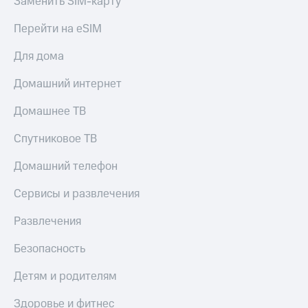
Заменить SIM-карту
Пополнить
номер
Перейти на eSIM
МТС
Для дома
Настройки
автоплатежа
Домашний интернет
Пополнить
Домашнее ТВ
номер
другого
Спутниковое ТВ
оператора
Оплата
Домашний телефон
интернета
и
Сервисы и развлечения
ТВ
Развлечения
Переводы
с
Безопасность
телефона
на карту
Детям и родителям
МТС Pay
Здоровье и фитнес