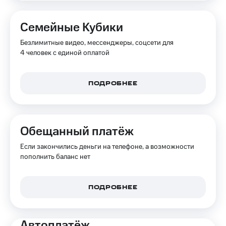
на связь
Семейные Кубики
Роуминг
Тарифы
RED,
Безлимитные видео, мессенджеры, соцсети для
Семейная
РИИЛ
4 человек с единой оплатой
группа
и МТС
Супер
Заказать
дешевле
SIM-
ПОДРОБНЕЕ
при
карту
оплате
с карты
Оформить
МТС
eSIM
Деньги
Обещанный платёж
SIM-
Выберите
Если закончились деньги на телефоне, а возможности
карта
и подключите
пополнить баланс нет
для
ТВ
иностранцев
с выгодным
тарифом
ПОДРОБНЕЕ
Оформить
чистый
Тарифы
номер
Автоплатёж