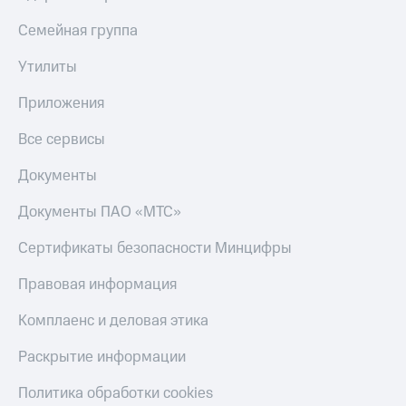
Оплата
Семейная группа
по QR-
коду
Утилиты
за границей
Приложения
тернет-магазин
Смартфоны
Все сервисы
Наушники
и
Документы
колонки
Документы ПАО «МТС»
Умные
часы
Сертификаты безопасности Минцифры
и
трекеры
Правовая информация
Умный
Комплаенс и деловая этика
дом
Раскрытие информации
Планшеты
Политика обработки cookies
Акции