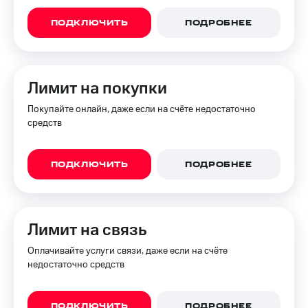
для дома
ПОДКЛЮЧИТЬ
ПОДРОБНЕЕ
Услуги
149 ₽/
мес
Акции
МТС
Домашний
Лимит на покупки
Premium
интернет
Покупайте онлайн, даже если на счёте недостаточно
Подписка
Домашнее
средств
на гигабайты
ТВ
интернета,
фильмы,
Спутниковое
музыка
ПОДКЛЮЧИТЬ
ПОДРОБНЕЕ
ТВ
и многое
другое
Домашний
телефон
Семейная
Лимит на связь
группа
Перейти
Оплачивайте услуги связи, даже если на счёте
в МТС
Скидка
недостаточно средств
со своим
на тарифы,
номером
общие
подписки
Поддержка
и услуги,
ПОДКЛЮЧИТЬ
ПОДРОБНЕЕ