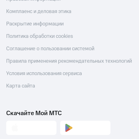
КИОН
Скидка 30%
Комплаенс и деловая этика
Музыка
на связь
Раскрытие информации
КИОН
С картой
Строки
МТС
Политика обработки cookies
Деньги
Live
Соглашение о пользовании системой
МТС
Гудок
Накопления
Правила применения рекомендательных технологий
Мой
Откладывайте
МТС
Условия использования сервиса
деньги
и получайте
Все
Карта сайта
доход 15%
приложения
Акции
Финансы
Инвестиции
Условия
пополнения
Скачайте Мой МТС
Получайте
доход
Скидка
онлайн
30%
на связь
Страхование