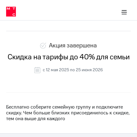
Перенести
ка 30% на связь
обильная связь
Сервисы и подписки
Интернет-магазин
Для дома
Скидка 30% на связь
Личные кабинеты
Финансы
Приложения
номер
ичные кабинеты
в МТС
Мобильная
Все архивные акции
связь
Тарифы
Интернет
и
Акция завершена
ТВ
Услуги
Скидка на тарифы до 40% для семьи
Спутниковое
ТВ
c 12 мая 2025 по 25 июня 2026
Роуминг
МТС
Деньги
Личный
кабинет
Мобильная связь
Скачать
Перенести
приложение
номер
Бесплатно соберите семейную группу и подключите
Мой
в МТС
скидку. Чем больше близких присоединилось к скидке,
МТС
тем она выше для каждого
Акции
Тарифы
Скидка 30%
Услуги