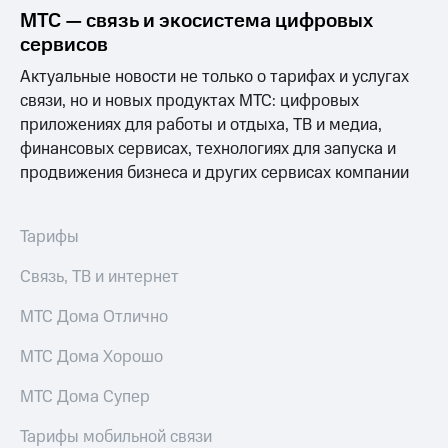
на связь
МТС — связь и экосистема цифровых
сервисов
Роуминг
Тарифы
RED,
Актуальные новости не только о тарифах и услугах
Семейная
РИИЛ
связи, но и новых продуктах МТС: цифровых
группа
и МТС
приложениях для работы и отдыха, ТВ и медиа,
Супер
Заказать
финансовых сервисах, технологиях для запуска и
дешевле
SIM-
при
продвижения бизнеса и других сервисах компании
карту
оплате
с карты
Оформить
МТС
Тарифы
eSIM
Деньги
Связь, ТВ и интернет
SIM-
Выберите
карта
и подключите
МТС Дома Отлично
для
ТВ
иностранцев
с выгодным
МТС Дома Хорошо
тарифом
Оформить
чистый
МТС Дома Супер
Тарифы
номер
Тарифы мобильной связи