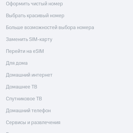
Оформить чистый номер
доступ
висы и подписки
к геолокации
Выбрать красивый номер
МТС
Сертификаты
Premium
безопасности
Больше возможностей выбора номера
Подписка
Всё
на гигабайты
Заменить SIM-карту
интернета,
под
фильмы,
рукой
Перейти на eSIM
музыка
в Мой МТС
и многое
Для дома
другое
Посмотрите,
что
Домашний интернет
Семейная
полезного
группа
есть
Домашнее ТВ
в нашем
Скидка
приложении
Спутниковое ТВ
на тарифы,
общие
КИОН
Домашний телефон
подписки
и услуги,
КИОН
доступ
Сервисы и развлечения
Музыка
к геолокации