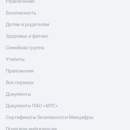
Развлечения
КИОН
Кино,
Строки
музыка,
Безопасность
книги
Live
и не
Детям и родителям
только
Гудок
Здоровье и фитнес
Безопасность
Мой
Семейная группа
МТС
Финансы
Все
Утилиты
Детям
приложения
и родителям
Приложения
Инвестиции
Здоровье
и фитнес
Все сервисы
Получайте
доход
Приложения
Документы
онлайн
от МТС
Документы ПАО «МТС»
Страхование
Акции
Сертификаты безопасности Минцифры
Покупка
Приложения
полисов
КИОН
Правовая информация
онлайн