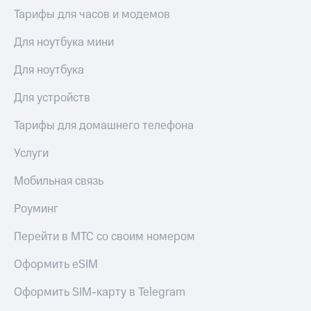
для дома
Тарифы для часов и модемов
Услуги
149 ₽/
Для ноутбука мини
мес
Акции
Для ноутбука
МТС
Домашний
Premium
интернет
Для устройств
Подписка
Домашнее
Тарифы для домашнего телефона
на гигабайты
ТВ
интернета,
Услуги
фильмы,
Спутниковое
музыка
ТВ
и многое
Мобильная связь
другое
Домашний
Роуминг
телефон
Семейная
группа
Перейти в МТС со своим номером
Перейти
в МТС
Скидка
Оформить eSIM
со своим
на тарифы,
номером
общие
Оформить SIM-карту в Telegram
подписки
Поддержка
и услуги,