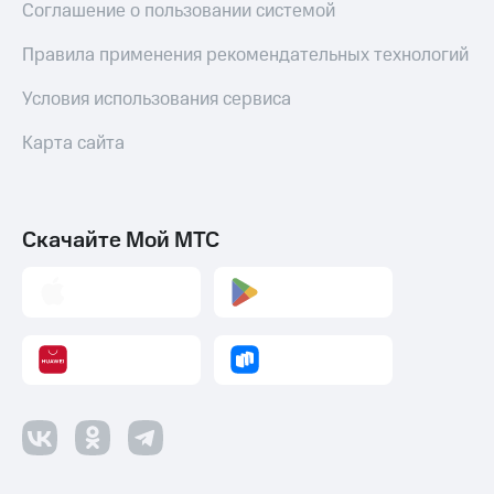
Соглашение о пользовании системой
Пополнить
номер
Правила применения рекомендательных технологий
МТС
Настройки
Условия использования сервиса
автоплатежа
Карта сайта
Пополнить
номер
другого
оператора
Скачайте Мой МТС
Оплата
интернета
и
ТВ
Переводы
с
телефона
на карту
МТС Pay