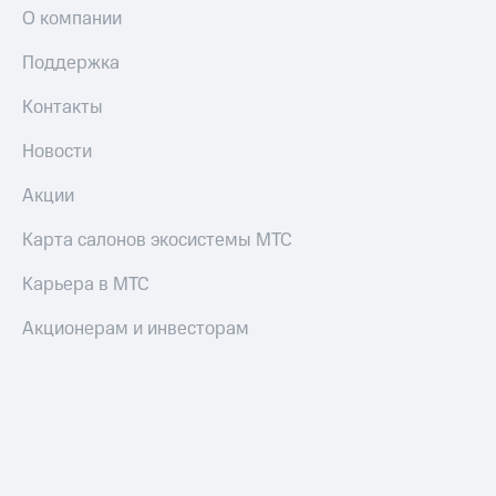
О компании
Оплата
по QR-
Поддержка
коду
за границей
Контакты
тернет-магазин
Смартфоны
Новости
Наушники
Акции
и
колонки
Карта салонов экосистемы МТС
Умные
Карьера в МТС
часы
и
Акционерам и инвесторам
трекеры
Умный
дом
Планшеты
Акции