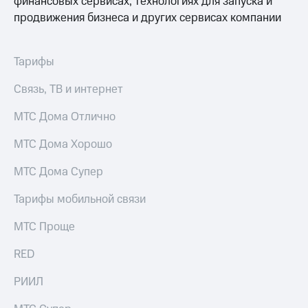
финансовых сервисах, технологиях для запуска и
для дома
продвижения бизнеса и других сервисах компании
Услуги
149 ₽/
мес
Акции
Тарифы
МТС
Домашний
Premium
Связь, ТВ и интернет
интернет
Подписка
МТС Дома Отлично
Домашнее
на гигабайты
ТВ
интернета,
МТС Дома Хорошо
фильмы,
Спутниковое
музыка
МТС Дома Супер
ТВ
и многое
другое
Тарифы мобильной связи
Домашний
телефон
Семейная
МТС Проще
группа
Перейти
в МТС
RED
Скидка
со своим
на тарифы,
номером
общие
РИИЛ
подписки
Поддержка
и услуги,