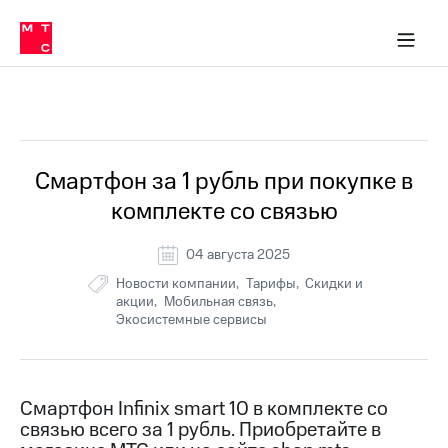
Перенести
ка 30% на связь
обильная связь
Сервисы и подписки
Интернет-магазин
Для дома
Скидка 30% на связь
Личные кабинеты
Финансы
Приложения
номер
ичные кабинеты
в МТС
Мобильная
связь
Все Новости
Тарифы
Интернет
и
ТВ
Услуги
Смартфон за 1 рубль при покупке в
Спутниковое
комплекте со связью
ТВ
Роуминг
МТС
04 августа 2025
Деньги
Новости компании
Тарифы
Скидки и
Личный
акции
Мобильная связь
кабинет
Мобильная связь
Экосистемные сервисы
Скачать
Перенести
приложение
номер
Мой
в МТС
МТС
Акции
Тарифы
Смартфон Infinix smart 10 в комплекте со
связью всего за 1 рубль. Приобретайте в
Скидка 30%
Услуги