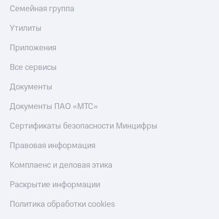
Семейная группа
Тарифы
Покупка
RED,
полисов
Утилиты
РИИЛ
онлайн
и МТС Супер
Приложения
дешевле
Скидка 30%
при оплате
на связь
Все сервисы
с карты
МТС Деньги
С картой
Документы
МТС
Обзоры
Деньги
товаров
Документы ПАО «МТС»
МТС
Скидки
Накопления
Сертификаты безопасности Минцифры
до 40%
Откладывайте
на смартфоны
Правовая информация
деньги
и получайте
при
Комплаенс и деловая этика
доход 15%
покупке
со связью
Раскрытие информации
Платежи
МТС
и
Политика обработки cookies
переводы