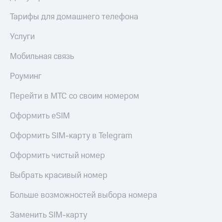
КИОН
Кино,
Строки
Тарифы для домашнего телефона
музыка,
книги
Live
Услуги
и не
только
Гудок
Мобильная связь
Безопасность
Мой
Роуминг
МТС
Финансы
Перейти в МТС со своим номером
Все
Детям
приложения
и родителям
Оформить eSIM
Инвестиции
Здоровье
Оформить SIM-карту в Telegram
и фитнес
Получайте
Оформить чистый номер
доход
Приложения
онлайн
от МТС
Выбрать красивый номер
Страхование
Акции
Больше возможностей выбора номера
Покупка
Приложения
полисов
Заменить SIM-карту
КИОН
онлайн