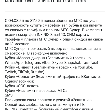
магазине МТС или на сайте shop.mts
на связь
Роуминг
Тарифы
RED,
С 04.08.25 по 31.12.25 новые абоненты МТС получат
Семейная
РИИЛ
возможность купить смартфон за 1 рубль в комплекте
группа
и МТС
со связью с тарифным планом МТС Супер. В комплект
Супер
входит смартфон INFINIX Smart 10, СИМ карта с
Заказать
дешевле
тарифным планом МТС Супер и опция скидки на связь
SIM-
при
на 12 месяцев.
карту
оплате
МТС Супер - прекрасный выбор для использования в
с карты
смартфоне. В тариф уже включено:
Оформить
МТС
Кубик «Мессенджеры» (Безлимитный трафик на
eSIM
Деньги
WhatsApp, Telegram, Viber, Skype, Snapchat, Там-Там)
Кубик «Видео» (Безлимитный трафик на YouTube,
SIM-
Выберите
Twitch, TikTok, Rutube)
карта
и подключите
Кубик «Соцсети» (Безлимитный трафик на ВКонтакте,
для
ТВ
Одноклассники)
иностранцев
с выгодным
Кубик «SOS-пакет»
тарифом
Кубик «Безлимит на сервисы МТС»
Оформить
SMS
чистый
Блокировка спам-звонков с услугой «Защитник»
Тарифы
номер
Общайтесь свободно, не считая минуты и ГБ
INFINIX Smart 10 — бюджетный смартфон с ярким