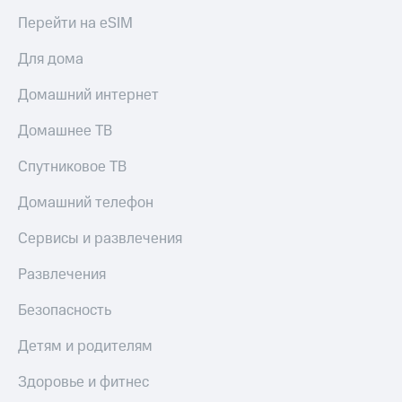
Перейти на eSIM
КИОН
Скидка 30%
Музыка
на связь
Для дома
КИОН
С картой
Строки
Домашний интернет
МТС
Деньги
Live
Домашнее ТВ
МТС
Гудок
Накопления
Спутниковое ТВ
Мой
Откладывайте
Домашний телефон
МТС
деньги
и получайте
Сервисы и развлечения
Все
доход 15%
приложения
Развлечения
Акции
Финансы
Инвестиции
Условия
Безопасность
пополнения
Получайте
Детям и родителям
доход
Скидка
онлайн
30%
Здоровье и фитнес
на связь
Страхование