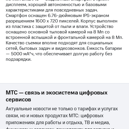
Интернет,
Выбрать
дисплеем, хорошей автономностью и базовыми
ТВ и телефон
красивый
характеристиками для повседневных задач.
для дома
номер
Смартфон оснащен 6.76-дюймовым IPS-экраном
разрешением 1600 х 720 пикселей. Корпус выполнен
Заменить
из пластика с защитой от пыли и влаги. Устройство
Услуги
SIM-
оснащено основной тыловой камерой на 8 Мп со
карту
встроенной вспышкой и фронтальной камерой на 8 Мп.
Личный
Качество съемки вполне подходят для социальных
кабинет
Перейти
сетей, бытовых задач и видеозвонков. Емкость батареи
интернета
на
— 5000 мА*ч, что обеспечивает долгую работу без
и
eSIM
подзарядки.
ТВ
Личный
Для дома
кабинет
Выберите
спутникового
и подключите
ТВ
ТВ
Скачать
с выгодным
МТС — связь и экосистема цифровых
приложение
тарифом
Мой
сервисов
МТС
Актуальные новости не только о тарифах и услугах
Акции
Тарифы
Интернет,
связи, но и новых продуктах МТС: цифровых
ТВ и телефон
приложениях для работы и отдыха, ТВ и медиа,
Видеонаблюдение
для дома