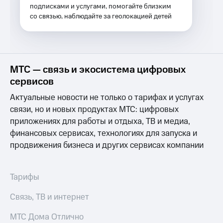
Услуги
подписками и услугами, помогайте близким
149 ₽/
со связью, наблюдайте за геолокацией детей
мес
Акции
МТС
Домашний
Premium
интернет
Подписка
МТС — связь и экосистема цифровых
Домашнее
на гигабайты
сервисов
ТВ
интернета,
фильмы,
Актуальные новости не только о тарифах и услугах
Спутниковое
музыка
связи, но и новых продуктах МТС: цифровых
ТВ
и многое
приложениях для работы и отдыха, ТВ и медиа,
другое
Домашний
Семейная
финансовых сервисах, технологиях для запуска и
телефон
группа
продвижения бизнеса и других сервисах компании
Перейти
Скидка
в МТС
на тарифы,
со своим
Тарифы
общие
номером
подписки
Связь, ТВ и интернет
и услуги,
Поддержка
доступ
МТС Дома Отлично
к геолокации