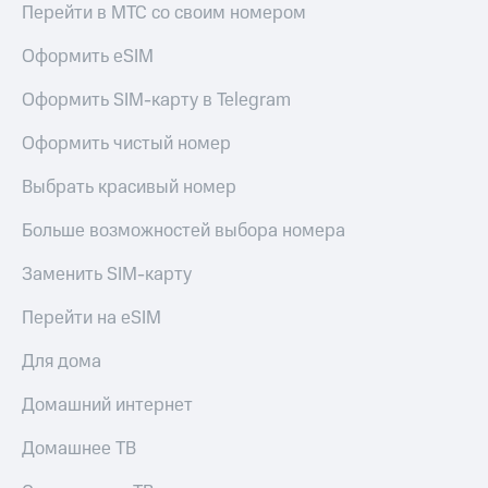
Перейти в МТС со своим номером
МТС
КИОН
Деньги
Строки
Оформить eSIM
МТС
Накопления
Live
Оформить SIM-карту в Telegram
Откладывайте
Гудок
деньги
Оформить чистый номер
и получайте
Мой
доход 15%
Выбрать красивый номер
МТС
Акции
Условия
Все
Больше возможностей выбора номера
пополнения
приложения
Финансы
Заменить SIM-карту
Скидка
Инвестиции
30%
Перейти на eSIM
на связь
Получайте
доход
Для дома
онлайн
Тарифы
Страхование
RED,
Домашний интернет
РИИЛ
Покупка
и МТС Супер
Домашнее ТВ
полисов
дешевле
онлайн
при оплате