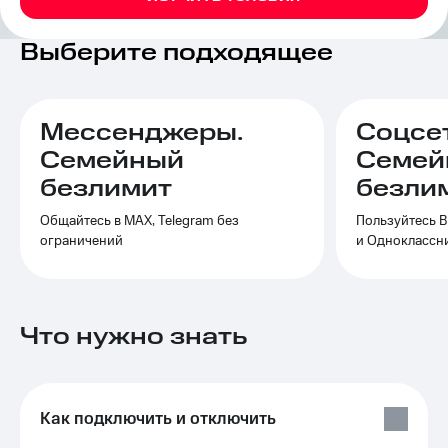
на связь
Выберите подходящее
Роуминг
Тарифы
RED,
Семейная
РИИЛ
группа
и МТС
Мессенджеры.
Соцсе
Супер
Заказать
дешевле
Семейный
Семей
SIM-
при
безлимит
безли
карту
оплате
с карты
Общайтесь в МАХ, Telegram без
Пользуйтесь В
Оформить
МТС
ограничений
и Одноклассн
eSIM
Деньги
SIM-
Выберите
карта
и подключите
для
ТВ
Что нужно знать
иностранцев
с выгодным
тарифом
Оформить
чистый
Тарифы
номер
Как подключить и отключить
Интернет,