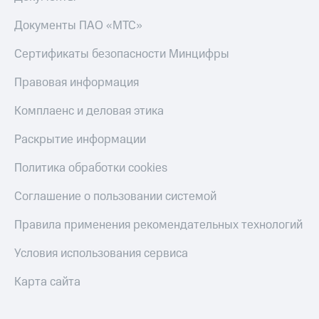
Пополнить
Документы ПАО «МТС»
номер
другого
оператора
Сертификаты безопасности Минцифры
Оплата
Правовая информация
интернета
и
Комплаенс и деловая этика
ТВ
Раскрытие информации
Переводы
с
Политика обработки cookies
телефона
на карту
Соглашение о пользовании системой
МТС Pay
Правила применения рекомендательных технологий
Оплата
Условия использования сервиса
по QR-
коду
Карта сайта
за границей
тернет-магазин