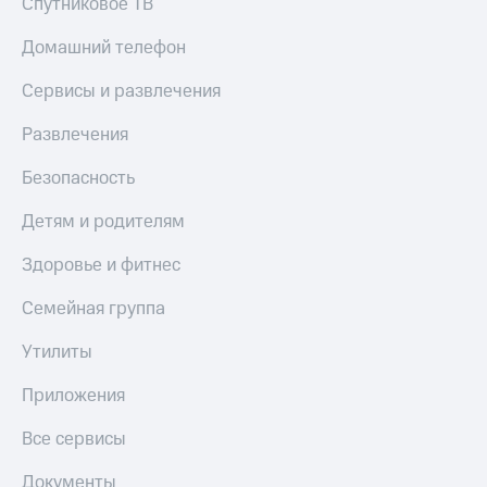
Спутниковое ТВ
Скидка 30%
с карты
на связь
МТС Деньги
Домашний телефон
С картой
Обзоры
Сервисы и развлечения
МТС
товаров
Деньги
Развлечения
МТС
Скидки
Накопления
до 40%
Безопасность
на смартфоны
Откладывайте
деньги
Детям и родителям
при
и получайте
покупке
доход 15%
Здоровье и фитнес
со связью
Платежи
МТС
и
Семейная группа
переводы
Утилиты
Пополнить
номер
Приложения
МТС
Все сервисы
Настройки
автоплатежа
Документы