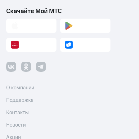
Смартфоны
Скачайте Мой МТС
Наушники
и
колонки
Умные
часы
и
трекеры
Умный
дом
Планшеты
О компании
Акции
Поддержка
и
скидки
Контакты
Все
Новости
товары
Акции