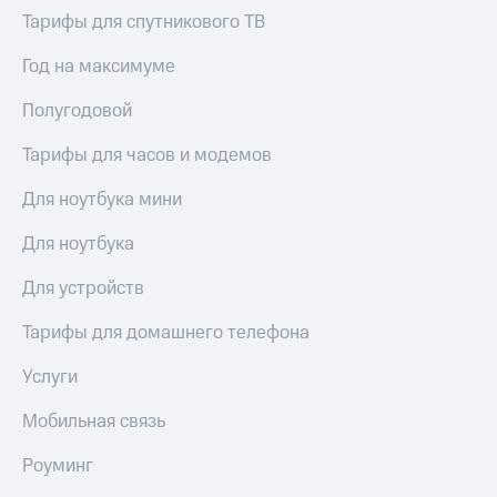
Live
и не
Тарифы для спутникового ТВ
только
Гудок
Год на максимуме
Безопасность
Мой
Полугодовой
МТС
Финансы
Все
Тарифы для часов и модемов
Детям
приложения
и родителям
Для ноутбука мини
Инвестиции
Здоровье
Для ноутбука
и фитнес
Получайте
доход
Приложения
Для устройств
онлайн
от МТС
Страхование
Тарифы для домашнего телефона
Акции
Покупка
Услуги
полисов
Приложения
онлайн
КИОН
Мобильная связь
Скидка 30%
на связь
КИОН
Роуминг
Музыка
С картой