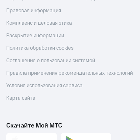
Скидка 30%
с карты
на связь
МТС Деньги
Правовая информация
С картой
Обзоры
Комплаенс и деловая этика
МТС
товаров
Деньги
Раскрытие информации
МТС
Скидки
Накопления
до 40%
Политика обработки cookies
на смартфоны
Откладывайте
Соглашение о пользовании системой
деньги
при
и получайте
покупке
Правила применения рекомендательных технологий
доход 15%
со связью
Платежи
МТС
Условия использования сервиса
и
переводы
Карта сайта
Пополнить
номер
МТС
Скачайте Мой МТС
Настройки
автоплатежа