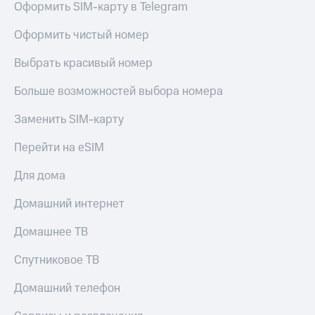
Live
Оформить SIM-карту в Telegram
и не
только
Гудок
Оформить чистый номер
Безопасность
Мой
Выбрать красивый номер
МТС
Финансы
Больше возможностей выбора номера
Все
Детям
приложения
и родителям
Заменить SIM-карту
Инвестиции
Здоровье
Перейти на eSIM
и фитнес
Получайте
Для дома
доход
Приложения
онлайн
от МТС
Домашний интернет
Страхование
Акции
Покупка
Домашнее ТВ
полисов
Приложения
онлайн
Спутниковое ТВ
КИОН
Скидка 30%
на связь
Домашний телефон
КИОН
Музыка
С картой