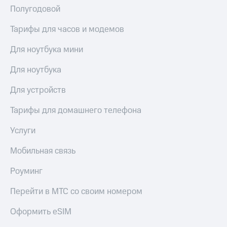
висы и подписки
Сертификаты
Полугодовой
МТС
безопасности
Premium
Тарифы для часов и модемов
Всё
Подписка
под
Для ноутбука мини
на гигабайты
рукой
интернета,
в Мой МТС
фильмы,
Для ноутбука
музыка
Посмотрите,
и многое
Для устройств
что
другое
полезного
Семейная
Тарифы для домашнего телефона
есть
группа
в нашем
Услуги
приложении
Скидка
на тарифы,
Мобильная связь
КИОН
общие
подписки
Роуминг
КИОН
и услуги,
Музыка
доступ
Перейти в МТС со своим номером
к геолокации
КИОН
Кино,
Строки
Оформить eSIM
музыка,
книги