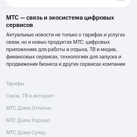
Выбрать
ТВ и телефон
красивый
для дома
номер
МТС — связь и экосистема цифровых
Услуги
сервисов
Заменить
SIM-
Личный
Актуальные новости не только о тарифах и услугах
карту
кабинет
связи, но и новых продуктах МТС: цифровых
интернета
Перейти
и
приложениях для работы и отдыха, ТВ и медиа,
на
ТВ
финансовых сервисах, технологиях для запуска и
eSIM
Личный
продвижения бизнеса и других сервисах компании
кабинет
Для дома
спутникового
Выберите
ТВ
и подключите
Скачать
Тарифы
ТВ
приложение
с выгодным
Мой
Связь, ТВ и интернет
тарифом
МТС
Акции
МТС Дома Отлично
Тарифы
Интернет,
МТС Дома Хорошо
ТВ и телефон
Видеонаблюдение
для дома
для дома
МТС Дома Супер