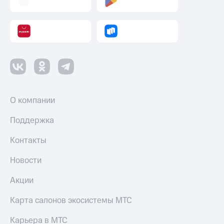
Пополнить
номер
другого
оператора
Оплата
интернета
и
ТВ
О компании
Переводы
с
Поддержка
телефона
на карту
Контакты
МТС Pay
Новости
Оплата
Акции
по QR-
коду
за границей
Карта салонов экосистемы МТС
тернет-магазин
Карьера в МТС