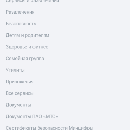
Сервисы и развлечения
МТС
КИОН
Деньги
Строки
Развлечения
МТС
Накопления
Live
Безопасность
Откладывайте
Гудок
Детям и родителям
деньги
и получайте
Мой
Здоровье и фитнес
доход 15%
МТС
Акции
Семейная группа
Условия
Все
пополнения
приложения
Утилиты
Финансы
Скидка
Инвестиции
Приложения
30%
на связь
Получайте
Все сервисы
доход
онлайн
Тарифы
Документы
Страхование
RED,
РИИЛ
Покупка
и МТС Супер
Документы ПАО «МТС»
полисов
дешевле
онлайн
при оплате
Сертификаты безопасности Минцифры