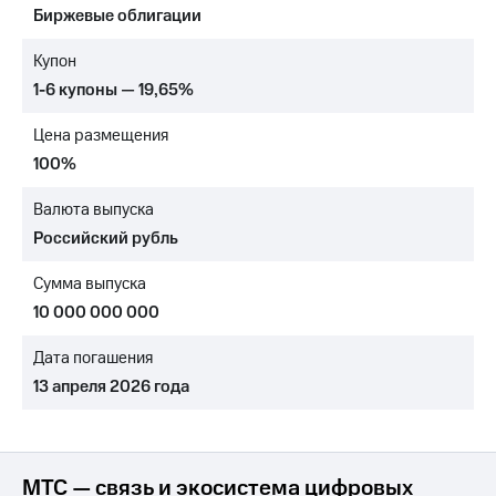
Биржевые облигации
МТС
о технологиях
Купон
1-6 купоны — 19,65%
Достижения
Цена размещения
Интервью
100%
Финансовая
отчетность
Валюта выпуска
Российский рубль
Контакты
Сумма выпуска
Новости
в
10 000 000 000
регионе
Дата погашения
м и акционерам
13 апреля 2026 года
Корпоративное
управление
Корпоративный
секретарь
МТС — связь и экосистема цифровых