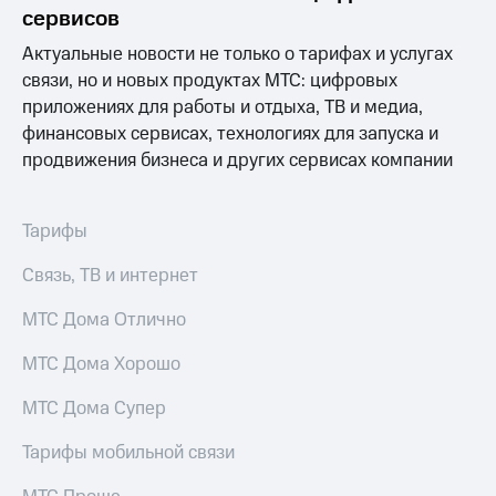
Раскрытие
сервисов
информации
Информация
Актуальные новости не только о тарифах и услугах
акционерам
связи, но и новых продуктах МТС: цифровых
Документы
приложениях для работы и отдыха, ТВ и медиа,
ПАО
"МТС"
финансовых сервисах, технологиях для запуска и
Собрания
продвижения бизнеса и других сервисах компании
акционеров
Личный
кабинет
Тарифы
акционера
Акционерный
Связь, ТВ и интернет
капитал
Контроль
МТС Дома Отлично
и
аудит
Рынок
МТС Дома Хорошо
акций
МТС Дома Супер
Описание
Программа
Тарифы мобильной связи
приобретения
Порядок