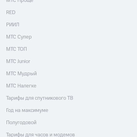
МТС Проще
выкупа
акций
RED
Дивиденды
Рынок
РИИЛ
облигаций
МТС Супер
Описание
Еврооблигации-2023
МТС ТОП
Уведомление
о
МТС Junior
погашении
именных
МТС Мудрый
облигаций
Другое
МТС Налегке
Регистратор
Реквизиты
Тарифы для спутникового ТВ
Контакты
йчивое развитие
Год на максимуме
и деловая этика
На главную
Полугодовой
Тарифы для часов и модемов