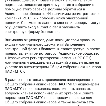
учитывающие свои права на акции в номинальном
Раскрытие
держании, желающие принять участие в собрании с
информации
помощью этого сервиса, должны обратиться в
Информация
Акционерное общество «Независимая регистраторская
акционерам
компания Р.О.С.Т.» и получить ключ электронной
Документы
подписи. С помощью данного ключа акционеры смогут
ПАО
осуществить вход в ComHolder и заполнить
"МТС"
электронную форму бюллетеня.
Собрания
акционеров
Вниманию акционеров, учитывающих свои права на
Личный
акции у номинального держателя! Заполнение
кабинет
электронной формы бюллетеня станет доступно после
акционера
предоставления регистратору (Акционерное общество
Акционерный
«Независимая регистраторская компания Р.О.С.Т.»)
капитал
номинальным держателем сведений о вашем праве на
Контроль
участие во внеочередном Общем собрании акционеров
и
ПАО «МТС».
аудит
Рынок
В рамках подготовки к проведению внеочередного
акций
Общего собрания акционеров ПАО «МТС» акционерам
ПАО «МТС» предоставлена возможность задавать
Описание
вопросы членам исполнительных органов и Совета
Программа
директоров ПАО «МТС» по вопросам повестки дня
приобретения
Общего собрания акционеров, а также высказывать
Порядок