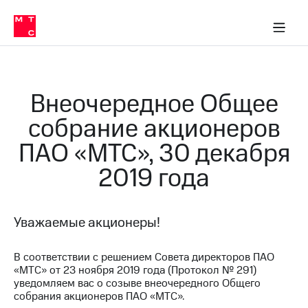
О
сторам и акционерам
Комплаенс и деловая этика
Устойчивое развитие
Медиа-центр
О МТС
О МТС
На главную
компании
О
компании
Стратегия
Стратегия
Карьера
Внеочередное Общее
в МТС
Карьера
в МТС
собрание акционеров
Пресс-
релизы
История
ПАО «МТС», 30 декабря
компании
МТС
2019 года
о технологиях
Руководство
региона
Правовая
Уважаемые акционеры!
информация
Контакты
В соответствии с решением Совета директоров ПАО
«МТС» от 23 ноября 2019 года (Протокол № 291)
Медиа-центр
уведомляем вас о созыве внеочередного Общего
Пресс-
собрания акционеров ПАО «МТС».
релизы