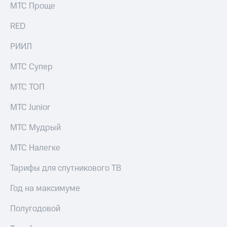
МТС Проще
RED
РИИЛ
МТС Супер
МТС ТОП
МТС Junior
МТС Мудрый
МТС Налегке
Тарифы для спутникового ТВ
Год на максимуме
Полугодовой