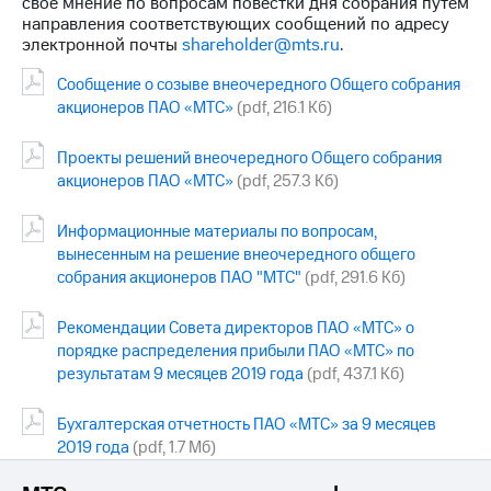
свое мнение по вопросам повестки дня собрания путем
выкупа
направления соответствующих сообщений по адресу
акций
электронной почты
shareholder@mts.ru
.
Дивиденды
Рынок
Сообщение о созыве внеочередного Общего собрания
облигаций
акционеров ПАО «МТС»
(pdf, 216.1 Кб)
Описание
Проекты решений внеочередного Общего собрания
Еврооблигации-2023
Уведомление
акционеров ПАО «МТС»
(pdf, 257.3 Кб)
о
погашении
Информационные материалы по вопросам,
именных
вынесенным на решение внеочередного общего
облигаций
собрания акционеров ПАО "МТС"
(pdf, 291.6 Кб)
Другое
Регистратор
Рекомендации Совета директоров ПАО «МТС» о
Реквизиты
порядке распределения прибыли ПАО «МТС» по
Контакты
результатам 9 месяцев 2019 года
(pdf, 437.1 Кб)
йчивое развитие
и деловая этика
Бухгалтерская отчетность ПАО «МТС» за 9 месяцев
На главную
2019 года
(pdf, 1.7 Мб)