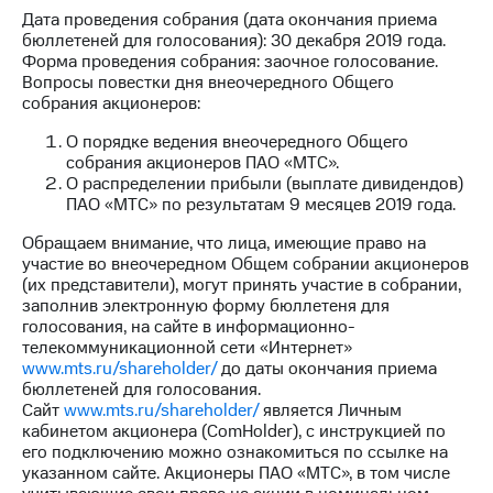
Дата проведения собрания (дата окончания приема
МТС
бюллетеней для голосования): 30 декабря 2019 года.
о технологиях
Форма проведения собрания: заочное голосование.
Вопросы повестки дня внеочередного Общего
Достижения
собрания акционеров:
Интервью
О порядке ведения внеочередного Общего
собрания акционеров ПАО «МТС».
Финансовая
О распределении прибыли (выплате дивидендов)
отчетность
ПАО «МТС» по результатам 9 месяцев 2019 года.
Обращаем внимание, что лица, имеющие право на
Контакты
участие во внеочередном Общем собрании акционеров
(их представители), могут принять участие в собрании,
Новости
заполнив электронную форму бюллетеня для
в
голосования, на сайте в информационно-
регионе
телекоммуникационной сети «Интернет»
www.mts.ru/shareholder/
до даты окончания приема
м и акционерам
бюллетеней для голосования.
Корпоративное
Сайт
www.mts.ru/shareholder/
является Личным
управление
кабинетом акционера (ComHolder), c инструкцией по
его подключению можно ознакомиться по ссылке на
Корпоративный
указанном сайте. Акционеры ПАО «МТС», в том числе
секретарь