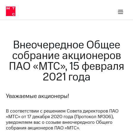
О
сторам и акционерам
Комплаенс и деловая этика
Устойчивое развитие
Медиа-центр
О МТС
О МТС
На главную
компании
О
компании
Стратегия
Стратегия
Карьера
Внеочередное Общее
в МТС
Карьера
в МТС
собрание акционеров
Пресс-
релизы
История
ПАО «МТС», 15 февраля
компании
МТС
2021 года
о технологиях
Руководство
региона
Правовая
Уважаемые акционеры!
информация
Контакты
В соответствии с решением Совета директоров ПАО
«МТС» от 17 декабря 2020 года (Протокол №306),
Медиа-центр
уведомляем вас о созыве внеочередного Общего
Пресс-
собрания акционеров ПАО «МТС».
релизы