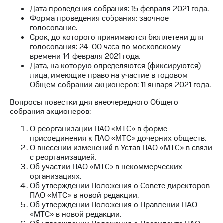
Дата проведения собрания: 15 февраля 2021 года.
МТС
Форма проведения собрания: заочное
о технологиях
голосование.
Срок, до которого принимаются бюллетени для
Достижения
голосования: 24-00 часа по московскому
времени 14 февраля 2021 года.
Интервью
Дата, на которую определяются (фиксируются)
лица, имеющие право на участие в годовом
Финансовая
Общем собрании акционеров: 11 января 2021 года.
отчетность
Вопросы повестки дня внеочередного Общего
Контакты
собрания акционеров:
О реорганизации ПАО «МТС» в форме
Новости
присоединения к ПАО «МТС» дочерних обществ.
в
О внесении изменений в Устав ПАО «МТС» в связи
регионе
с реорганизацией.
Об участии ПАО «МТС» в некоммерческих
м и акционерам
организациях.
Корпоративное
Об утверждении Положения о Совете директоров
управление
ПАО «МТС» в новой редакции.
Об утверждении Положения о Правлении ПАО
Корпоративный
«МТС» в новой редакции.
секретарь