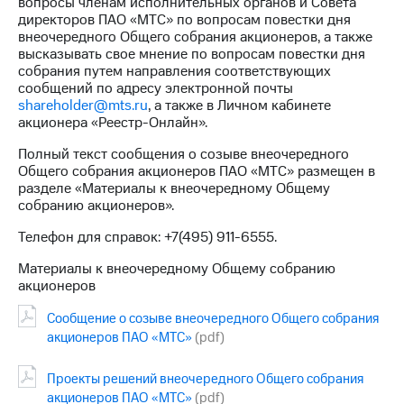
вопросы членам исполнительных органов и Совета
выкупа
директоров ПАО «МТС» по вопросам повестки дня
акций
внеочередного Общего собрания акционеров, а также
Дивиденды
высказывать свое мнение по вопросам повестки дня
Рынок
собрания путем направления соответствующих
облигаций
сообщений по адресу электронной почты
shareholder@mts.ru
, а также в Личном кабинете
Описание
акционера «Реестр-Онлайн».
Еврооблигации-2023
Уведомление
Полный текст сообщения о созыве внеочередного
о
Общего собрания акционеров ПАО «МТС» размещен в
погашении
разделе «Материалы к внеочередному Общему
именных
собранию акционеров».
облигаций
Другое
Телефон для справок: +7(495) 911-6555.
Регистратор
Материалы к внеочередному Общему собранию
Реквизиты
акционеров
Контакты
Сообщение о созыве внеочередного Общего собрания
йчивое развитие
акционеров ПАО «МТС»
(pdf)
и деловая этика
На главную
Проекты решений внеочередного Общего собрания
акционеров ПАО «МТС»
(pdf)