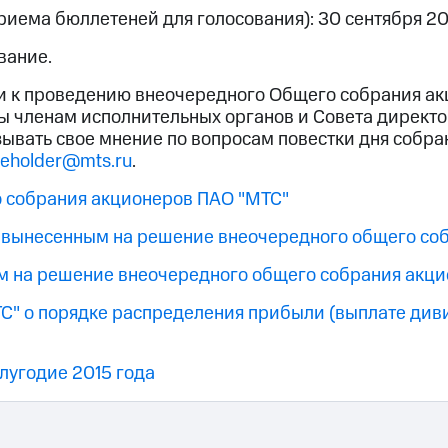
риема бюллетеней для голосования): 30 сентября 20
вание.
ки к проведению внеочередного Общего собрания 
ы членам исполнительных органов и Совета директо
зывать свое мнение по вопросам повестки дня собр
reholder@mts.ru
.
 собрания акционеров ПАО "МТС"
вынесенным на решение внеочередного общего со
м на решение внеочередного общего собрания акц
" о порядке распределения прибыли (выплате диви
олугодие 2015 года