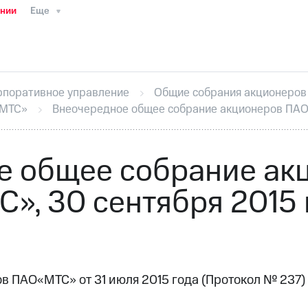
ании
Еще
ТС
Пресс-релизы
МТС о технологиях
ТС
История компании
Руководство региона
Правова
стижения
Интервью
Финансовая отчетность
Конта
рпоративное управление
Общие собрания акционеров
тивный секретарь
Раскрытие информации
Информа
«МТС»
Внеочередное общее собрание акционеров ПАО 
ный кабинет акционера
Акционерный капитал
Конт
Порядок выкупа акций
Дивиденды
Рынок облигаци
 погашении именных облигаций
Другое
Регистрато
е общее собрание ак
С», 30 сентября 2015 
в ПАО«МТС» от 31 июля 2015 года (Протокол № 237)