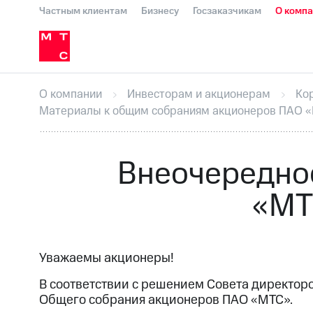
Частным клиентам
Бизнесу
Госзаказчикам
О комп
О компании
Стратегия
Карьера в М
Инвесторам и акционерам
Комплаенс и деловая этика
Устойчивое развитие
Медиа-центр
О МТС
На главную
О компании
Стратегия
Карьера в М
Пресс-релизы
МТС о технологиях
До
О компании
Инвесторам и акционерам
Ко
Корпоративное управление
Корпора
Материалы к общим собраниям акционеров ПАО 
ПАО "МТС"
Собрания акционеров
Лич
Описание
Программа приобретения
Еврооблигации-2023
Уведомление о
Внеочередно
«МТ
Уважаемы акционеры!
В соответствии с решением Совета директоро
Общего собрания акционеров ПАО «МТС».