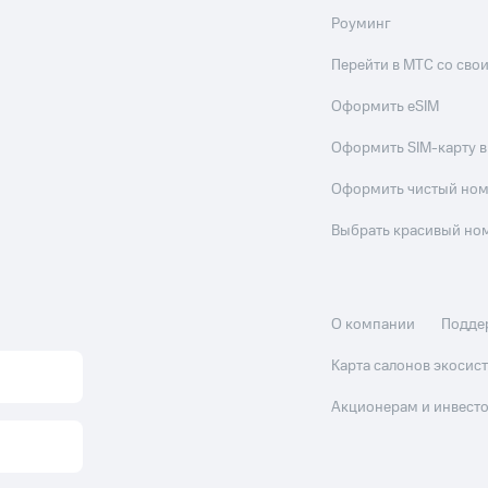
Роуминг
Перейти в МТС со св
Оформить eSIM
Оформить SIM-карту в
Оформить чистый но
Выбрать красивый но
О компании
Подде
Карта салонов экоси
Акционерам и инвест