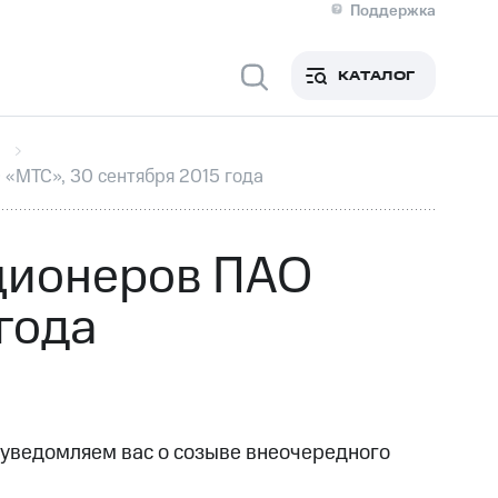
Поддержка
О МТС
я информация
Контакты
КАТАЛОГ
Медиа-центр
кты
Новости в регионе
Инвесторам и акционерам
ция акционерам
Документы
«МТС», 30 сентября 2015 года
роль и аудит
Рынок акций
й
Описание
р
Реквизиты
Контакты
ционеров ПАО
Устойчивое развитие
Комплаенс и деловая этика
года
На главную
 уведомляем вас о созыве внеочередного