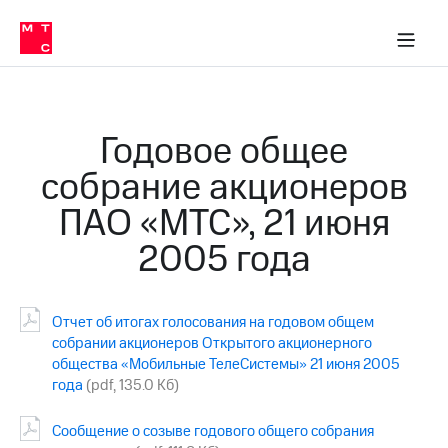
О
сторам и акционерам
Комплаенс и деловая этика
Устойчивое развитие
Медиа-центр
О МТС
О МТС
На главную
компании
О
компании
Стратегия
Стратегия
Карьера
Годовое общее
в МТС
Карьера
в МТС
собрание акционеров
Пресс-
релизы
История
ПАО «МТС», 21 июня
компании
МТС
2005 года
о технологиях
Руководство
региона
Правовая
Отчет об итогах голосования на годовом общем
информация
собрании акционеров Открытого акционерного
общества «Мобильные ТелеСистемы» 21 июня 2005
Контакты
года
(pdf, 135.0 Кб)
Медиа-центр
Пресс-
Сообщение о созыве годового общего собрания
релизы