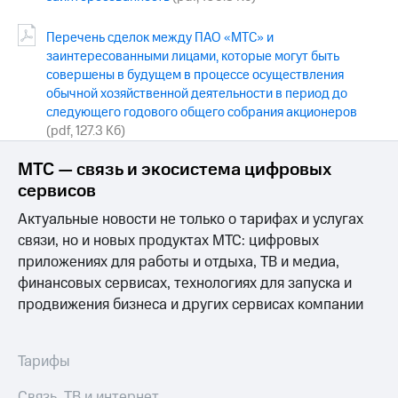
выкупа
акций
Перечень сделок между ПАО «МТС» и
Дивиденды
заинтересованными лицами, которые могут быть
Рынок
совершены в будущем в процессе осуществления
облигаций
обычной хозяйственной деятельности в период до
Описание
следующего годового общего собрания акционеров
Еврооблигации-2023
(pdf, 127.3 Кб)
Уведомление
о
МТС — связь и экосистема цифровых
погашении
сервисов
именных
облигаций
Актуальные новости не только о тарифах и услугах
Другое
связи, но и новых продуктах МТС: цифровых
приложениях для работы и отдыха, ТВ и медиа,
Регистратор
Реквизиты
финансовых сервисах, технологиях для запуска и
Контакты
продвижения бизнеса и других сервисах компании
йчивое развитие
и деловая этика
На главную
Тарифы
Связь, ТВ и интернет