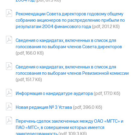
2004 год
(pdf, 81.3 Кб)
Раскрытие
информации
Информация
Рекомендации Совета директоров годовому общему
акционерам
собранию акционеров по распределению прибыли по
Документы
результатам 2004 финансового года
(pdf, 201.2 Кб)
ПАО
"МТС"
Сведения о кандидатах, включенных в список для
Собрания
голосования по выборам членов Совета директоров
акционеров
Личный
(pdf, 166.0 Кб)
кабинет
акционера
Сведения о кандидатах, включенных в список для
Акционерный
голосования по выборам членов Ревизионной комиссии
капитал
(pdf, 151.7 Кб)
Контроль
и
аудит
Информация о кандидатуре аудитора
(pdf, 177.0 Кб)
Рынок
акций
Новая редакция № 3 Устава
(pdf, 396.0 Кб)
Описание
Перечень сделок заключенных между ОАО «МГТС» и
Программа
приобретения
ПАО «МТС», в совершении которых имеется
Порядок
заинтересованность
(pdf, 109.3 Кб)