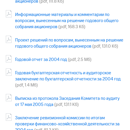
акционеров
(pdf, 111.8 Кб)
МТС
Информационные материалы и комментарии по
о технологиях
вопросам, вынесенным на решение годового общего
Достижения
собрания акционеров
(pdf, 168.3 Кб)
Интервью
Проект решений по вопросам, вынесенным на решение
годового общего собрания акционеров
(pdf, 131.0 Кб)
Финансовая
отчетность
Годовой отчет за 2004 год
(pdf, 2.5 Мб)
Контакты
Годовая бухгалтерская отчетность и аудиторское
Новости
заключение по бухгалтерской отчетности за 2004 год
в
(pdf, 1.4 Мб)
регионе
м и акционерам
Выписка из протокола Заседания Комитета по аудиту
Корпоративное
от 17 мая 2005 года
(pdf, 131.1 Кб)
управление
Заключение ревизионной комиссии по итогам
Корпоративный
проверки финансово-хозяйственной деятельности за
секретарь