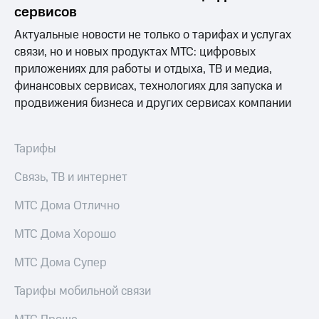
сервисов
МТС
Актуальные новости не только о тарифах и услугах
о технологиях
связи, но и новых продуктах МТС: цифровых
Достижения
приложениях для работы и отдыха, ТВ и медиа,
финансовых сервисах, технологиях для запуска и
Интервью
продвижения бизнеса и других сервисах компании
Финансовая
отчетность
Тарифы
Контакты
Связь, ТВ и интернет
Новости
в
МТС Дома Отлично
регионе
МТС Дома Хорошо
м и акционерам
Корпоративное
МТС Дома Супер
управление
Тарифы мобильной связи
Корпоративный
секретарь