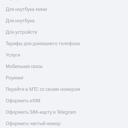
выкупа
акций
Для ноутбука мини
Дивиденды
Рынок
Для ноутбука
облигаций
Для устройств
Описание
Еврооблигации-2023
Тарифы для домашнего телефона
Уведомление
о
Услуги
погашении
именных
Мобильная связь
облигаций
Другое
Роуминг
Регистратор
Перейти в МТС со своим номером
Реквизиты
Контакты
Оформить eSIM
йчивое развитие
и деловая этика
Оформить SIM-карту в Telegram
На главную
Оформить чистый номер