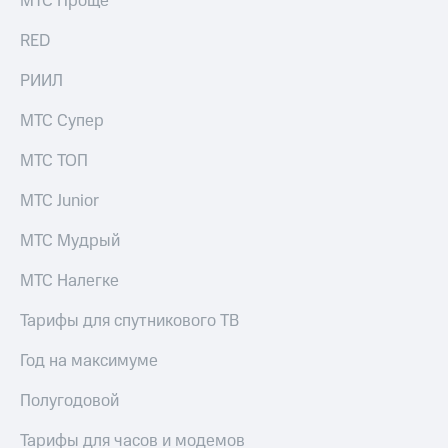
МТС Проще
Раскрытие
информации
RED
Информация
акционерам
РИИЛ
Документы
ПАО
"МТС"
МТС Супер
Собрания
акционеров
МТС ТОП
Личный
кабинет
МТС Junior
акционера
Акционерный
МТС Мудрый
капитал
Контроль
МТС Налегке
и
аудит
Тарифы для спутникового ТВ
Рынок
акций
Год на максимуме
Описание
Полугодовой
Программа
приобретения
Тарифы для часов и модемов
Порядок